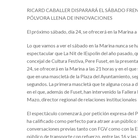
RICARD CABALLER DISPARARÁ EL SÁBADO FRENT
¿De donde vienen las Fallas? Un víd
PÓLVORA LLENA DE INNOVACIONES
NUEVO CENTRO UP BENICALAP
El próximo sábado, día 24, se ofrecerá en la Marina a 
‘MOVIMENTS URBANS’ FESTIVAL 
LA MASCLETÀ VERTICAL Y LA CRI
Lo que vamos a ver el sábado en la Marina nunca se ha
espectacular que La Nit de lEspolin del año pasado, q
PROYECTOS VERDES Y SOSTENIB
concejal de Cultura Festiva, Pere Fuset, en la presen
Una animalada per Carnestoltes en 
24, se ofrecerá en la Marina a las 21 horas y en el qu
8º EDICIÓN CONCURSO ‘K ME CU
que en una mascletà de la Plaza del Ayuntamiento, seg
segundos. La primera mascletà que te alguna cosa a dir
IV Open Nacional de Danza Urbana 
en el que, además de Fuset, han intervenido la Fallera
VUELTA COMUNITAT VALENCIAN
Mazo, director regional de relaciones institucionales
La Fira de l’all tendre de Xàtiva
El espectáculo comenzará, por petición expresa del Pu
‘Jarque: la fiesta del Corpus en trans
ha calificado como perfecto para atraer a un público fa
conversaciones previas tanto con FGV como con la E
10ª EDICIÓN DEL CARNAVAL DE R
público de transporte con refuerzo, entre las 16 y las