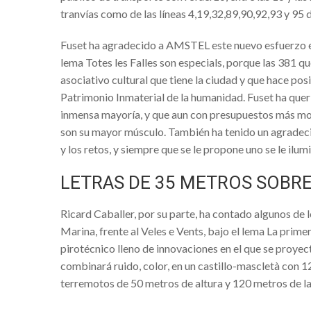
EL MUSEO DE LA SEMANA SANTA 
tranvías como de las líneas 4,19,32,89,90,92,93 y 95
MARINERA, UN CAMINO EN COMÚ
Fuset ha agradecido a AMSTEL este nuevo esfuerzo en 
Carnestoltes 2020 en el Grau de Cas
lema Totes les Falles son especials, porque las 381 qu
Programa Fallas 2020
asociativo cultural que tiene la ciudad y que hace pos
Patrimonio Inmaterial de la humanidad. Fuset ha queri
CARNAVAL TORREVIEJA 2020
inmensa mayoría, y que aun con presupuestos más mode
Arranca la Semana Cultural de la Fal
son su mayor músculo. También ha tenido un agradecim
y los retos, y siempre que se le propone uno se le ilumi
Festividad de La Reserva 2020 en Q
Exposició de fotografia
LETRAS DE 35 METROS SOBRE
CORRESPONDENCIAS
Ricard Caballer, por su parte, ha contado algunos de l
Cambio radical del tiempo. Aviso por
Marina, frente al Veles e Vents, bajo el lema La prime
IX Jornadas gastronómicas de la gal
pirotécnico lleno de innovaciones en el que se proyect
combinará ruido, color, en un castillo-mascletà con 12
Aviso naranja por viento en Castellón
terremotos de 50 metros de altura y 120 metros de la
Fallas 2020. Pirotecnia en Marzo.