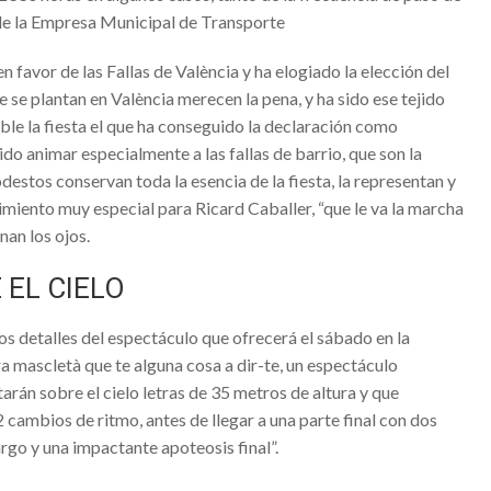
MARINERA ACOGERÁ LA EXPOSICIÓN ‘FALLAS Y SEMANA SANTA
 de la Empresa Municipal de Transporte
N’
favor de las Fallas de València y ha elogiado la elección del
telló
e se plantan en València merecen la pena, y ha sido ese tejido
ible la fiesta el que ha conseguido la declaración como
do animar especialmente a las fallas de barrio, que son la
stos conservan toda la esencia de la fiesta, la representan y
la Venezuela y adyacentes
iento muy especial para Ricard Caballer, “que le va la marcha
nan los ojos.
uesa
 EL CIELO
os detalles del espectáculo que ofrecerá el sábado en la
 viento en Castellón y desplome de las temperaturas
ra mascletà que te alguna cosa a dir-te, un espectáculo
era
arán sobre el cielo letras de 35 metros de altura y que
 cambios de ritmo, antes de llegar a una parte final con dos
. Adelantan los cambios en el tiempo a partir del miércoles
rgo y una impactante apoteosis final”.