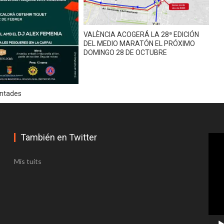
ia acoge este sábado la propuesta BeActive Night
VALÈNCIA ACOGERÁ LA 28ª EDICIÓN
DEL MEDIO MARATÓN EL PRÓXIMO
DOMINGO 28 DE OCTUBRE
IANA
intades
También en Twitter
Repr
de
víde
evisión de tormentas
Mis tuits
to maridaje
hoy sábado