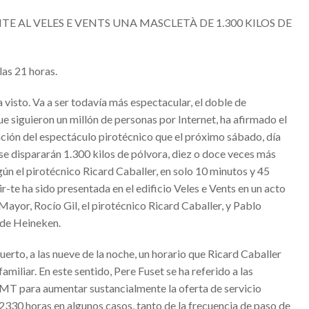
E AL VELES E VENTS UNA MASCLETÀ DE 1.300 KILOS DE
eo que resume el origen en dos minutos
las 21 horas.
DANSA VALÈNCIA 2020FESTIVAL DANSA VALÈNCIA 2020
DA INAUGURAN ESTE FIN DE SEMANA LAS FALLAS 2020 #Falles2020
 visto. Va a ser todavía más espectacular, el doble de
ue siguieron un millón de personas por Internet, ha afirmado el
LES QUE SE DESARROLLARÁN EN BENICALAP
tación del espectáculo pirotécnico que el próximo sábado, día
#Alcossebre
e se dispararán 1.300 kilos de pólvora, diez o doce veces más
ENTAS
ún el pirotécnico Ricard Caballer, en solo 10 minutos y 45
-te ha sido presentada en el edificio Veles e Vents en un acto
Hip Hop
 Mayor, Rocío Gil, el pirotécnico Ricard Caballer, y Pablo
A FÉMINAS
 de Heineken.
erto, a las nueve de la noche, un horario que Ricard Caballer
ición’
miliar. En este sentido, Pere Fuset se ha referido a las
MT para aumentar sustancialmente la oferta de servicio
UZAFA
 2330 horas en algunos casos, tanto de la frecuencia de paso de