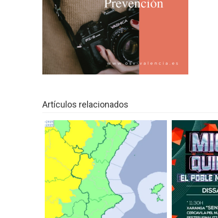
entrada
Día estable
EL AYUNTAMIENTO REPARTIRÁ ES
REGALO PARA FOMENTAR LA CO
Actos en honor a Santa Cecilia
Lluvias y avisos de nivel amarillo par
Mercadillo navideño
Artículos relacionados
Eliminación de la Violencia contra la 
Loco Club celebra su X aniversario 
Noche de Albades
VII FIRA DE LA TOMATA DE PENJA
NOU D’OCTUBRE DE 2019
I VOLTA A PEU PER LA INCLUSIÓ
Temperaturas significativamente altas