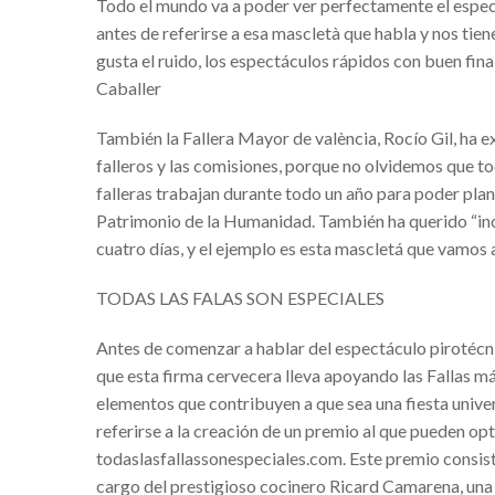
Todo el mundo va a poder ver perfectamente el espect
Primavera hasta el miércoles y despué
antes de referirse a esa mascletà que habla y nos tien
XXVII Muestra del Embutido Artesa
gusta el ruido, los espectáculos rápidos con buen fina
Caballer
El pabellón Font de Sant Lluís de Va
LA FUNDACIÓN DEPORTIVA MUNIC
También la Fallera Mayor de valència, Rocío Gil, ha
falleros y las comisiones, porque no olvidemos que to
Mercado Renacentista de los Borja
falleras trabajan durante todo un año para poder plant
Ya se han presentado los carteles pa
Patrimonio de la Humanidad. También ha querido “incid
Se mantiene la situación de temporal
cuatro días, y el ejemplo es esta mascletá que vamos a
AlcossebreFestividad de Sant Anton
TODAS LAS FALAS SON ESPECIALES
No hay temporal que pueda con la oll
Antes de comenzar a hablar del espectáculo pirotéc
Máxima alerta. Aviso de nivel rojo e
que esta firma cervecera lleva apoyando las Fallas m
Atención al temporal en la Comunida
elementos que contribuyen a que sea una fiesta univers
referirse a la creación de un premio al que pueden op
Se aproxima temporal de frío, viento, 
todaslasfallassonespeciales.com. Este premio consisti
Festividad de Sant Antoni Abad, en A
cargo del prestigioso cocinero Ricard Camarena, una 