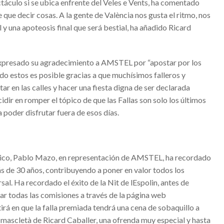
áculo si se ubica enfrente del Veles e Vents, ha comentado
s vuelta al invierno.
e que decir cosas. A la gente de València nos gusta el ritmo, nos
no y de Calidad de Requena
l y una apoteosis final que será bestial, ha añadido Ricard
lència, junto a París y Lyon, acogerá el FIBA Women’s EuroBasket 2021
IPAL LLEVA EL DEPORTE A TODOS LOS BARRIOS DE LA CIUDAD
 expresado su agradecimiento a AMSTEL por “apostar por los
do estos es posible gracias a que muchísimos falleros y
ar en las calles y hacer una fiesta digna de ser declarada
ra Fallas 2020
ir en romper el tópico de que las Fallas son solo los últimos
 para el martes
 poder disfrutar fuera de esos días.
i Abad en
ica de San Antón en la localidad de Calles
nico, Pablo Mazo, en representación de AMSTEL, ha recordado
n la Comunidad Valenciana.
ás de 30 años, contribuyendo a poner en valor todos los
d Valenciana
al. Ha recordado el éxito de la Nit de lEspolin, antes de
tar todas las comisiones a través de la página web
lluvia y nieve
rá en que la falla premiada tendrá una cena de sobaquillo a
lcalà de xivert
mascletà de Ricard Caballer, una ofrenda muy especial y hasta