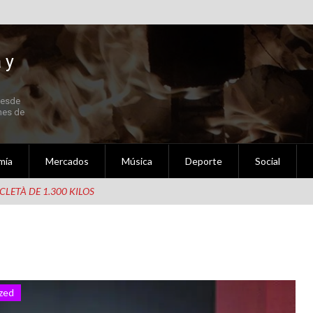
 y
Desde
 Fallas 2021 en Septiembre
nes de
mía
Mercados
Música
Deporte
Social
ldigna Setembre – Octubre 2020
LETÀ DE 1.300 KILOS
al
nidad Valenciana
zed
ederación de Fallas Experimentales.