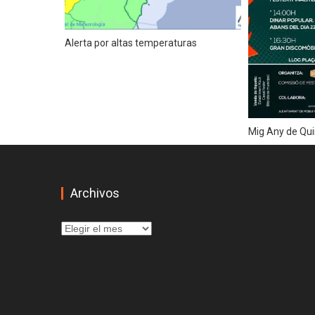
COPA DE CAMPEONES 2019
Alerta por altas temperaturas
La plaza del Ayuntamiento de Valenc
Actividades infantiles en Alcossebre
Mucha precaución el viernes
XXVIII DÍA DE LA PILOTA VALENC
Mig Any de Qu
Fiestas en #Castellar. Valencia
Fiestas en La Punta. Valencia
Archivos
Cine en la playa. «Tadeo Jones 2».
Mucha precaución el lunes, por la pr
Archivos
Tapa Marinera + Vermut es el perfec
Avisos por tormentas para el martes
Precaucion por altas temperaturas 