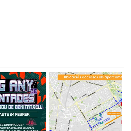
TA NAVIDAD 49.000 POSTALES PERSONALIZADAS Y 21.000 CAJAS
MPRA EN LOS PEQUEÑOS COMERCIOS
a cerrar la semana
Mujer
con una programación especial de conciertos
R
 CIUTAT DE VALÈNCIA
 en litoral de valencia para esta época del año.