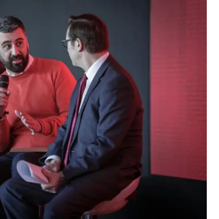
ENTRENAENCASA
 fotos del momento
 ser localmente fuertes.
rre de los centros de mayores en Valencia
UZ Y COLOR DURANTE L’ALBA DE LES FALLES
TIVA PER A XIQUETS
TIVA PER A XIQUETS
mana se verá afectado por los actos que se celebrarán