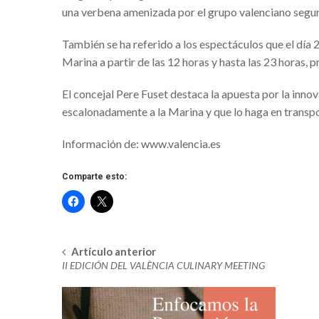
una verbena amenizada por el grupo valenciano segur
Sant Antoni en Calles
MAÑANA CELEBRACIÓN DE LA FE
También se ha referido a los espectáculos que el día 
Marina a partir de las 12 horas y hasta las 23 horas, 
MÁS DE 14.400 CORREDORES Y 
UNA 10K VALENCIA IBERCAJA DE
El concejal Pere Fuset destaca la apuesta por la innov
escalonadamente a la Marina y que lo haga en transpo
Mercado Renacentista de los Borja
Se aproximan las temperaturas a los 0
Información de:
www.valencia.es
ELS CONCERTS DELS DIJOUS, 202
Comparte esto:
“JOC DE VALÈNCIA”, UN MONOPO
LA SELECCIÓN ESPAÑOLA MASCU
PREPARATORIOS DE TOKIO 2020
Artículo anterior
Navegación
VALÈNCIA CELEBRA LA FESTIVID
II EDICIÓN DEL VALÈNCIA CULINARY MEETING
en
CABALGATA DE REYES DE VALENC
la
CELEBRACIÓN POR PARTIDA DOB