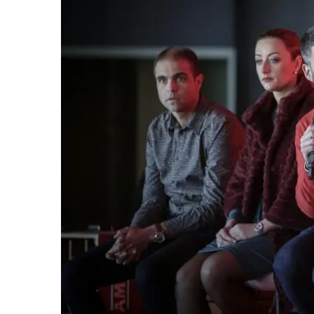
Cultura desde el sillón de tu casa
Ponte en forma con, #VALENCIA
Acuérdate del #FestivalDelsBalcons
Cremá #Falla del Ayuntamiento. Las
Precipitaciones que el lunes pueden
Información de servicio público. Cie
Mascletá día de la mujer
VALÈNCIA LLENA LA CIUDAD DE L
IV TALLER DE FOTOGRAFIA CREA
IV TALLER DE FOTOGRAFIA CREA
Encuentro de bolilleras
El tráfico en Valencia este fin de se
Visita Ciudad Fallera