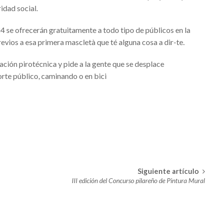
idad social.
STIVIDAD DE SANT ANTONI ABAD EN VALENCIA
24 se ofrecerán gratuitamente a todo tipo de públicos en la
previos a esa primera mascletà que té alguna cosa a dir-te.
CORREDORAS PREPARADOS PARA ESTRENAR LA GOLD LABEL DE
 RÉCORD
ación pirotécnica y pide a la gente que se desplace
rte público, caminando o en bici
 grados y para el fin de semana, lluvia y nieve
0@
LY PARA TODA LA FAMILIA
LINA DE HOCKEY JUGARÁ EN VALÈNCIA LOS PARTIDOS
Siguiente artículo
AD DE LOS REYES MAGOS
III edición del Concurso pilareño de Pintura Mural
IA
LE LAS CAMPANADAS EN VALENCIA