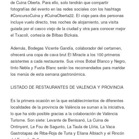
de Cuina Oberta. Para ello, solo tendrán que compartir
fotografías del evento en las redes sociales con los hashtags
#ConcursoCuina y #CuinaOberta22. El viaje para dos personas
incluye vuelo directo, tres noches de alojamiento, una visita
guiada por el casco viejo de la ciudad y otra para conocer mejor
el Txacoli, cortesía de Bilbao Bizkaia.
Además, Bodegas Vicente Gandía, colaborador del certamen,
ofrecerá una copa de cava brut El Miracle a los 100 primeros
asistentes a cada restaurante. Sus vinos Bobal Blanco y Negro,
tinto Nebla y Fusta Blanc serán los recomendados para maridar
los menús de esta semana gastronómica.
LISTADO DE RESTAURANTES DE VALÈNCIA Y PROVINCIA
Es la primera ocasión en la que establecimientos de diferentes
localidades de la provincia de València se suman a la iniciativa,
lo que ha sido posible gracias a la colaboración de València
Turisme. Son siete: Levante de Benisanó, La Cuina de
Ontinyent, Le Fou de Sagunto, La Taula de Llíria, La Vaca
Gastrotapas de Riba-Roja de Turia y Eliana Albiach y el Rincón