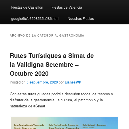
Fiestas de Castellón
Fiestas de Valencia
google6fcfb3598535a286.html
Nuestras Fiestas
ARCHIVO DE LA CATEGORÍA:
GASTRONOMÍA
Rutes Turístiques a Simat de
la Valldigna Setembre –
Octubre 2020
Posted on
5 septiembre, 2020
por
juanesWP
Con estas rutas guiadas podréis descubrir todos los tesoros y
disfrutar de la gastronomía, la cultura, el patrimonio y la
natura
leza de #Simat