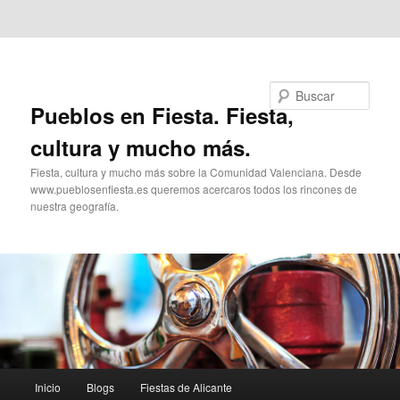
Ir al contenido principal
Ir al contenido secundario
Buscar
Pueblos en Fiesta. Fiesta,
cultura y mucho más.
Fiesta, cultura y mucho más sobre la Comunidad Valenciana. Desde
www.pueblosenfiesta.es queremos acercaros todos los rincones de
nuestra geografía.
Menú
Inicio
Blogs
Fiestas de Alicante
principal