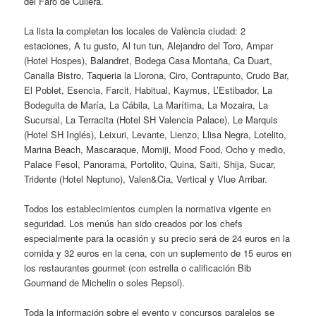
del Faro de Cullera.
La lista la completan los locales de València ciudad: 2
estaciones, A tu gusto, Al tun tun, Alejandro del Toro, Ampar
(Hotel Hospes), Balandret, Bodega Casa Montaña, Ca Duart,
Canalla Bistro, Taqueria la Llorona, Ciro, Contrapunto, Crudo Bar,
El Poblet, Esencia, Farcit, Habitual, Kaymus, L’Estibador, La
Bodeguita de María, La Cábila, La Marítima, La Mozaira, La
Sucursal, La Terracita (Hotel SH Valencia Palace), Le Marquis
(Hotel SH Inglés), Leixuri, Levante, Lienzo, Llisa Negra, Lotelito,
Marina Beach, Mascaraque, Momiji, Mood Food, Ocho y medio,
Palace Fesol, Panorama, Portolito, Quina, Saiti, Shija, Sucar,
Tridente (Hotel Neptuno), Valen&Cia, Vertical y Vlue Arribar.
Todos los establecimientos cumplen la normativa vigente en
seguridad. Los menús han sido creados por los chefs
especialmente para la ocasión y su precio será de 24 euros en la
comida y 32 euros en la cena, con un suplemento de 15 euros en
los restaurantes gourmet (con estrella o calificación Bib
Gourmand de Michelin o soles Repsol).
Toda la información sobre el evento y concursos paralelos se