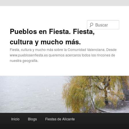
Ir al contenido principal
Buscar
Pueblos en Fiesta. Fiesta,
cultura y mucho más.
Fiesta, cultura y mucho más sobre la Comunidad Valenciana. Desde
www.pueblosenfiesta.es queremos acercaros todos los rincones de
nuestra geografía.
Menú
Inicio
Blogs
Fiestas de Alicante
principal