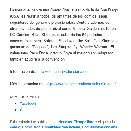
La idea que inspira una Comic Con, al estilo de la de San Diego
(USA) es reunir a todos los amantes de los cómics, sean
seguidores del género o profesionales. Contará además con
otros invitados de primer nivel como Michael Golden, editor en
DC Comics; Brian Stelfreeze, autor de las 50 portadas
consecutivas para ´Batman: Shadow of the Bat´; Gail Simone la
guionista de ´Deapool´, ´Los Simpson´ y ´Wonder Woman´. El
valenciano Paco Roca, premio Goya al mejor guión adaptado,
también acudirá a la convención.
Información de:
http://comunitatvalenciana.com
Más información en:
http://www.heroescomicconvalencia.com/
COMPARTE ESTO:
Facebook
X
Esta entrada fue publicada en
Noticias
,
Tiempo libre
y etiquetada
comic
,
Comic Con
,
Comunidad Valenciana
,
ComunitatValenciana
,