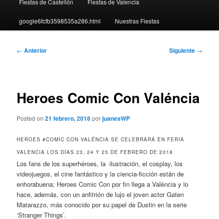
Fiestas de Castellón
Fiestas de Valencia
google6fcfb3598535a286.html
Nuestras Fiestas
Navegación
←
Anterior
Siguiente
→
de
entradas
Heroes Comic Con Valéncia
Posted on
21 febrero, 2018
por
juanesWP
HEROES #COMIC CON VALÉNCIA SE CELEBRARÁ EN FERIA
VALENCIA LOS DÍAS 23, 24 Y 25 DE FEBRERO DE 2018
Los fans de los superhéroes, la ·ilustración, el cosplay, los
videojuegos, el cine fantástico y la ciencia-ficción están de
enhorabuena; Heroes Comic Con por fin llega a València y lo
hace, además, con un anfitrión de lujo el joven actor Gaten
Matarazzo, más conocido por su papel de Dustin en la serie
‘Stranger Things’.