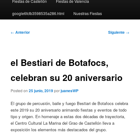
Fiestas de Castellón
Fiestas de Valencia
google6fcfb3598535a286.html
Nuestras Fiestas
Navegación
←
Anterior
Siguiente
→
de
entradas
el Bestiari de Botafocs,
celebran su 20 aniversario
Posted on
25 junio, 2019
por
juanesWP
El grupo de percusión, baile y fuego Bestiari de Botafocs celebra
este 2019 su 20 aniversario animando fiestas y eventos de todo
tipo y origen. En homenaje a estas dos décadas de trayectoria,
el Centro Cultural La Marina del Grao de Castellón lleva a
exposición los elementos más destacados del grupo.