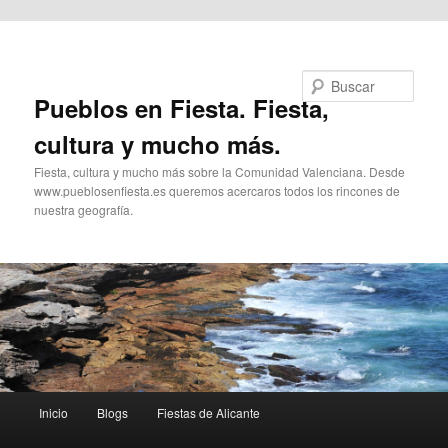
Ir al contenido principal
Buscar
Pueblos en Fiesta. Fiesta,
cultura y mucho más.
Fiesta, cultura y mucho más sobre la Comunidad Valenciana. Desde
www.pueblosenfiesta.es queremos acercaros todos los rincones de
nuestra geografía.
Menú
Inicio
Blogs
Fiestas de Alicante
principal