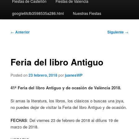
Fiestas de Castellón
Fiestas de Valencia
google6fcfb3598535a286.html
Nuestras Fiestas
Navegación
←
Anterior
Siguiente
→
de
entradas
Feria del libro Antiguo
Posted on
23 febrero, 2018
por
juanesWP
41ª Feria del libro Antiguo y de ocasión de València 2018.
Si amas la literatura, los libros, los clásicos o buscas una joya,
no puedes dejar de visitar la Feria del libro Antiguo y de ocasión.
FECHAS
: Del viernes 23 de febrero de 2018 al dilluns 19 de
marzo de 2018.