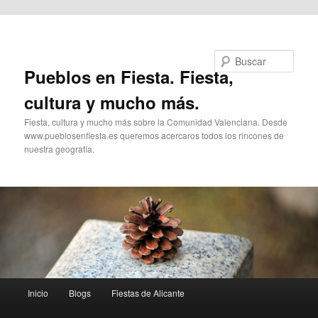
Ir al contenido principal
Buscar
Pueblos en Fiesta. Fiesta,
cultura y mucho más.
Fiesta, cultura y mucho más sobre la Comunidad Valenciana. Desde
www.pueblosenfiesta.es queremos acercaros todos los rincones de
nuestra geografía.
Menú
Inicio
Blogs
Fiestas de Alicante
principal