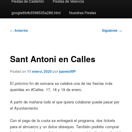
Fiestas de Castellón
Fiestas de Valencia
google6fcfb3598535a286.html
Nuestras Fiestas
Navegación
←
Anterior
Siguiente
→
de
entradas
Sant Antoni en Calles
Posted on
11 enero, 2020
por
juanesWP
El próximo fin de semana se celebra una de las fiestas más
queridas en #Calles. 17, 18 y 19 de enero.
A partir de mañana todo el que quiera colaborar puede pasar por
el Ayuntamiento.
Con el pago de la cuota se entregará el programa, dos tickets
para el almuerzo y un dulce obsequio. También podréis comprar