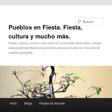
Ir al contenido principal
Buscar
Pueblos en Fiesta. Fiesta,
cultura y mucho más.
Fiesta, cultura y mucho más sobre la Comunidad Valenciana. Desde
www.pueblosenfiesta.es queremos acercaros todos los rincones de
nuestra geografía.
Menú
Inicio
Blogs
Fiestas de Alicante
principal