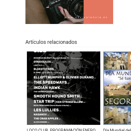
Primavera hasta el miércoles y despué
XXVII Muestra del Embutido Artesa
El pabellón Font de Sant Lluís de Va
LA FUNDACIÓN DEPORTIVA MUNIC
Artículos relacionados
Mercado Renacentista de los Borja
Ya se han presentado los carteles pa
Se mantiene la situación de temporal
AlcossebreFestividad de Sant Anton
No hay temporal que pueda con la oll
Máxima alerta. Aviso de nivel rojo e
Atención al temporal en la Comunida
Se aproxima temporal de frío, viento, 
Festividad de Sant Antoni Abad, en A
LOCO CLUB. PROGRAMACIÓN ENERO
Día Mundial de