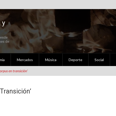
 y
Desde
 Fallas 2021 en Septiembre
nes de
mía
Mercados
Música
Deporte
Social
ldigna Setembre – Octubre 2020
Corpus en transición’
al
Transición’
nidad Valenciana
ederación de Fallas Experimentales.