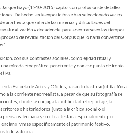
c Jarque Bayo (1940-2016) captó, con profusión de detalles,
eo que resume el origen en dos minutos
ciones. De hecho, en la exposición se han seleccionado varios
una fiesta que salía de las miserias y dificultades del
desnaturalización y decadencia, para adentrarse en los tiempos
DANSA VALÈNCIA 2020FESTIVAL DANSA VALÈNCIA 2020
n proceso de revitalización del Corpus que lo haría convertirse
DA INAUGURAN ESTE FIN DE SEMANA LAS FALLAS 2020 #Falles2020
s”.
LES QUE SE DESARROLLARÁN EN BENICALAP
ición, con sus contrastes sociales, complejidad ritual y
#Alcossebre
 una mirada etnográfica, penetrante y con ese punto de ironía
ENTAS
stiva.
Hip Hop
en la Escuela de Artes y Oficios, pasando hasta su jubilación a
A FÉMINAS
mo a la corriente neorrealista, a pesar de que su fotografía se
rientes, donde se conjuga la publicidad, el reportaje, la
critores e historiadores, junto a la crítica social o el
ición’
la prensa valenciana y su obra destaca especialmente por
alenciano, y más específicamente el patrimonio festivo,
UZAFA
isti de València.