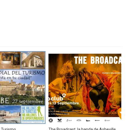
s vuelta al invierno.
no y de Calidad de Requena
lència, junto a París y Lyon, acogerá el FIBA Women’s EuroBasket 2021
IPAL LLEVA EL DEPORTE A TODOS LOS BARRIOS DE LA CIUDAD
ra Fallas 2020
 para el martes
i Abad en
ica de San Antón en la localidad de Calles
n la Comunidad Valenciana.
d Valenciana
lluvia y nieve
lcalà de xivert
l Turismo
The Broadcast, la banda de Asheville.