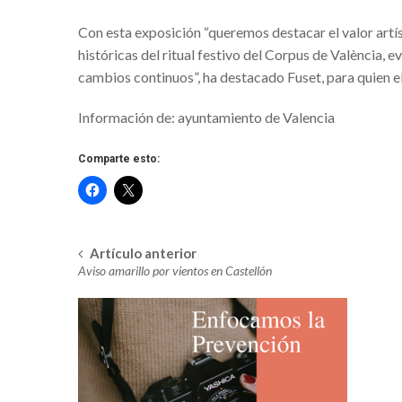
EL MUSEO DE LA SEMANA SANTA 
Con esta exposición “queremos destacar el valor artí
MARINERA, UN CAMINO EN COMÚ
históricas del ritual festivo del Corpus de València, e
Carnestoltes 2020 en el Grau de Cas
cambios continuos”, ha destacado Fuset, para quien e
Programa Fallas 2020
Información de: ayuntamiento de Valencia
CARNAVAL TORREVIEJA 2020
Comparte esto:
Arranca la Semana Cultural de la Fal
Festividad de La Reserva 2020 en Q
Exposició de fotografia
Artículo anterior
Navegación
CORRESPONDENCIAS
Aviso amarillo por vientos en Castellón
Cambio radical del tiempo. Aviso por
en
IX Jornadas gastronómicas de la gal
la
Aviso naranja por viento en Castellón
entrada
Fallas 2020. Pirotecnia en Marzo.