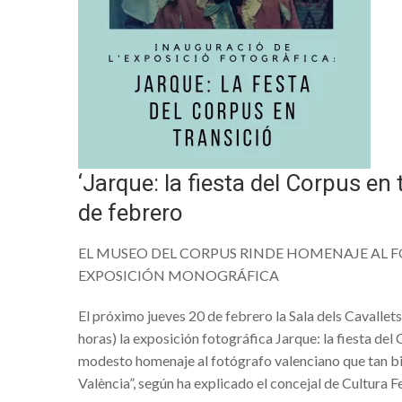
Cultura desde el sillón de tu casa
Ponte en forma con, #VALENCIA
Acuérdate del #FestivalDelsBalcons
Cremá #Falla del Ayuntamiento. Las
Precipitaciones que el lunes pueden
‘Jarque: la fiesta del Corpus en 
Información de servicio público. Cie
de febrero
Mascletá día de la mujer
VALÈNCIA LLENA LA CIUDAD DE L
EL MUSEO DEL CORPUS RINDE HOMENAJE AL
IV TALLER DE FOTOGRAFIA CREA
EXPOSICIÓN MONOGRÁFICA
IV TALLER DE FOTOGRAFIA CREA
El próximo jueves 20 de febrero la Sala dels Cavalle
Encuentro de bolilleras
horas) la exposición fotográfica Jarque: la fiesta de
modesto homenaje al fotógrafo valenciano que tan bien
El tráfico en Valencia este fin de se
València”, según ha explicado el concejal de Cultura 
Visita Ciudad Fallera