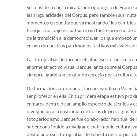
Se considera que la mirada antropológica de Frances
¿De donde vienen las Fallas? Un víd
las singularidades del Corpus, pero también sus muta
NUEVO CENTRO UP BENICALAP
momentos en que Jarque va mostrando “los cambios de 
franquismo, bajo el cual sufrió un fuerte proceso de 
‘MOVIMENTS URBANS’ FESTIVAL 
de la transición a la democracia, en los que empezó u
LA MASCLETÀ VERTICAL Y LA CRI
en uno de nuestros patrimonios festivos más valorado
PROYECTOS VERDES Y SOSTENIB
Las fotografías de Jarque retratan ese Corpus en trans
Una animalada per Carnestoltes en 
enorme atractivo visual. Jarque lanza sobre el Corpus
8º EDICIÓN CONCURSO ‘K ME CU
siempre ligado a un profundo aprecio por la cultura fe
IV Open Nacional de Danza Urbana 
De formación autodidacta, Jarque estudió en València 
VUELTA COMUNITAT VALENCIAN
ser profesor en ella. En su primera etapa estuvo próxi
enmarca dentro de un amplio espectro de técnica y cor
La Fira de l’all tendre de Xàtiva
divulgación o la ilustración de libros de prestigiosos es
‘Jarque: la fiesta del Corpus en trans
fotoperiodismo. Jarque fue colaborador habitual de 
haber contribuido a divulgar el patrimonio cultural v
10ª EDICIÓN DEL CARNAVAL DE R
destacando sus fotografías de la fiesta del Corpus Chr