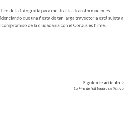
MARINERA ACOGERÁ LA EXPOSICIÓN ‘FALLAS Y SEMANA SANTA
stico de la fotografía para mostrar las transformaciones
N’
videnciando que una fiesta de tan larga trayectoria está sujeta a
telló
l compromiso de la ciudadanía con el Corpus es firme.
la Venezuela y adyacentes
uesa
Siguiente artículo
La Fira de l’all tendre de Xàtiva
 viento en Castellón y desplome de las temperaturas
era
. Adelantan los cambios en el tiempo a partir del miércoles