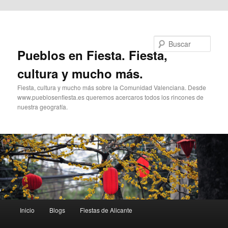
Ir al contenido principal
Buscar
Pueblos en Fiesta. Fiesta,
cultura y mucho más.
Fiesta, cultura y mucho más sobre la Comunidad Valenciana. Desde
www.pueblosenfiesta.es queremos acercaros todos los rincones de
nuestra geografía.
Menú
Inicio
Blogs
Fiestas de Alicante
principal