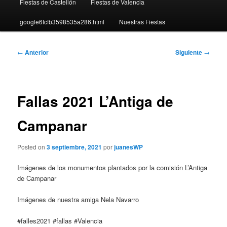
Fiestas de Castellón
Fiestas de Valencia
google6fcfb3598535a286.html
Nuestras Fiestas
Navegación
←
Anterior
Siguiente
→
de
entradas
Fallas 2021 L’Antiga de
Campanar
Posted on
3 septiembre, 2021
por
juanesWP
Imágenes de los monumentos plantados por la comisión L’Antiga
de Campanar
Imágenes de nuestra amiga Nela Navarro
#falles2021 #fallas #Valencia