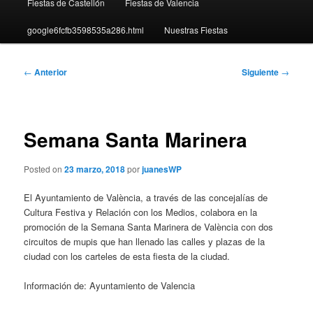
Fiestas de Castellón
Fiestas de Valencia
google6fcfb3598535a286.html
Nuestras Fiestas
Navegación
←
Anterior
Siguiente
→
de
entradas
Semana Santa Marinera
Posted on
23 marzo, 2018
por
juanesWP
El Ayuntamiento de València, a través de las concejalías de
Cultura Festiva y Relación con los Medios, colabora en la
promoción de la Semana Santa Marinera de València con dos
circuitos de mupis que han llenado las calles y plazas de la
ciudad con los carteles de esta fiesta de la ciudad.
Información de: Ayuntamiento de Valencia