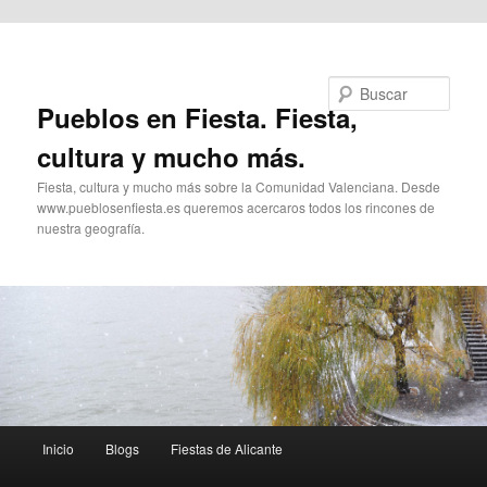
Ir al contenido principal
Buscar
Pueblos en Fiesta. Fiesta,
cultura y mucho más.
Fiesta, cultura y mucho más sobre la Comunidad Valenciana. Desde
www.pueblosenfiesta.es queremos acercaros todos los rincones de
nuestra geografía.
Menú
Inicio
Blogs
Fiestas de Alicante
principal