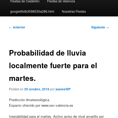
Fiestas de Castellón
Fiestas de Valencia
google6fcfb3598535a286.html
Nuestras Fiestas
Navegación
←
Anterior
Siguiente
→
de
entradas
Probabilidad de lluvia
localmente fuerte para el
martes.
Posted on
29 octubre, 2018
por
juanesWP
Predicción #meteorológica
Espacio ofrecido por www.osv-valencia.es
Inestabilidad para el martes. Activo aviso de nivel amarillo por