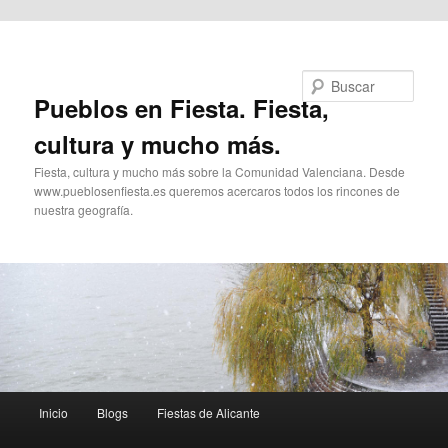
Ir al contenido principal
Buscar
Pueblos en Fiesta. Fiesta,
cultura y mucho más.
Fiesta, cultura y mucho más sobre la Comunidad Valenciana. Desde
www.pueblosenfiesta.es queremos acercaros todos los rincones de
nuestra geografía.
Menú
Inicio
Blogs
Fiestas de Alicante
principal