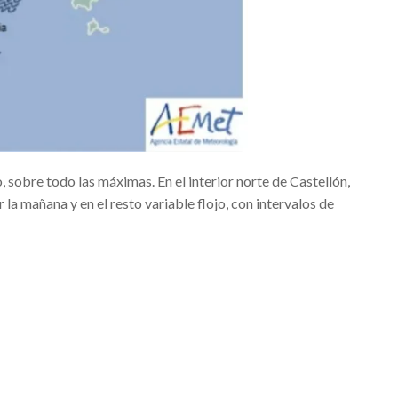
eo que resume el origen en dos minutos
DANSA VALÈNCIA 2020FESTIVAL DANSA VALÈNCIA 2020
DA INAUGURAN ESTE FIN DE SEMANA LAS FALLAS 2020 #Falles2020
LES QUE SE DESARROLLARÁN EN BENICALAP
obre todo las máximas. En el interior norte de Castellón,
#Alcossebre
 la mañana y en el resto variable flojo, con intervalos de
ENTAS
Hip Hop
A FÉMINAS
ición’
UZAFA