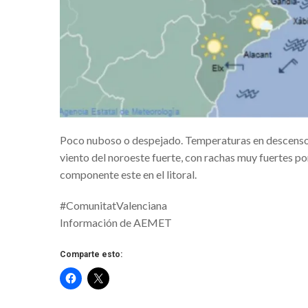
¿De donde vienen las Fallas? Un víd
NUEVO CENTRO UP BENICALAP
‘MOVIMENTS URBANS’ FESTIVAL 
LA MASCLETÀ VERTICAL Y LA CRI
PROYECTOS VERDES Y SOSTENIB
Poco nuboso o despejado. Temperaturas en descenso, s
Una animalada per Carnestoltes en 
viento del noroeste fuerte, con rachas muy fuertes por
8º EDICIÓN CONCURSO ‘K ME CU
componente este en el litoral.
IV Open Nacional de Danza Urbana 
#ComunitatValenciana
VUELTA COMUNITAT VALENCIAN
Información de AEMET
La Fira de l’all tendre de Xàtiva
Comparte esto:
‘Jarque: la fiesta del Corpus en trans
10ª EDICIÓN DEL CARNAVAL DE R