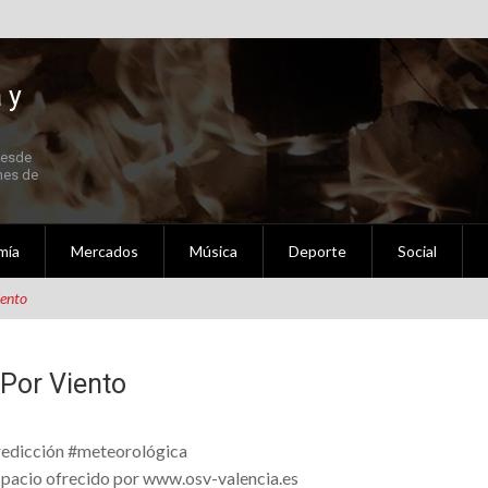
 y
Desde
 Fallas 2021 en Septiembre
nes de
mía
Mercados
Música
Deporte
Social
ldigna Setembre – Octubre 2020
iento
al
 Por Viento
nidad Valenciana
edicción #meteorológica
ederación de Fallas Experimentales.
pacio ofrecido por www.osv-valencia.es