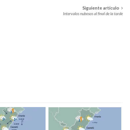
MARINERA ACOGERÁ LA EXPOSICIÓN ‘FALLAS Y SEMANA SANTA
Siguiente artículo
N’
Intervalos nubosos al final de la tarde
telló
la Venezuela y adyacentes
uesa
 viento en Castellón y desplome de las temperaturas
era
. Adelantan los cambios en el tiempo a partir del miércoles