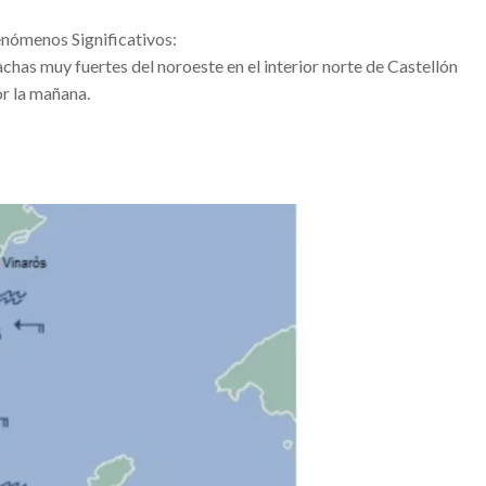
nómenos Significativos:
ENTRENAENCASA
chas muy fuertes del noroeste en el interior norte de Castellón
r la mañana.
 fotos del momento
 ser localmente fuertes.
rre de los centros de mayores en Valencia
UZ Y COLOR DURANTE L’ALBA DE LES FALLES
TIVA PER A XIQUETS
TIVA PER A XIQUETS
mana se verá afectado por los actos que se celebrarán