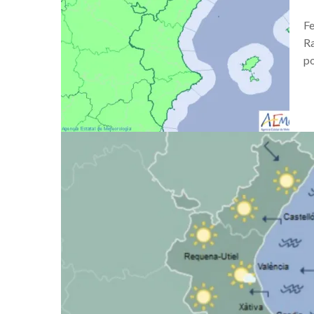
Cultura desde el sillón de tu casa
Fe
Ponte en forma con, #VALENCIA
Ra
po
Acuérdate del #FestivalDelsBalcons
Cremá #Falla del Ayuntamiento. Las
Precipitaciones que el lunes pueden
Información de servicio público. Cie
Mascletá día de la mujer
VALÈNCIA LLENA LA CIUDAD DE L
IV TALLER DE FOTOGRAFIA CREA
IV TALLER DE FOTOGRAFIA CREA
Encuentro de bolilleras
El tráfico en Valencia este fin de se
Visita Ciudad Fallera