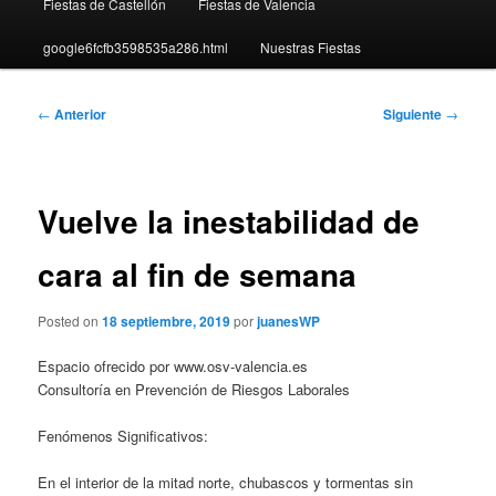
Fiestas de Castellón
Fiestas de Valencia
google6fcfb3598535a286.html
Nuestras Fiestas
Navegación
←
Anterior
Siguiente
→
de
entradas
Vuelve la inestabilidad de
cara al fin de semana
Posted on
18 septiembre, 2019
por
juanesWP
Espacio ofrecido por www.osv-valencia.es
Consultoría en Prevención de Riesgos Laborales
Fenómenos Significativos:
En el interior de la mitad norte, chubascos y tormentas sin