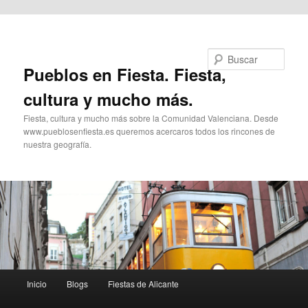
Ir al contenido principal
Buscar
Pueblos en Fiesta. Fiesta,
cultura y mucho más.
Fiesta, cultura y mucho más sobre la Comunidad Valenciana. Desde
www.pueblosenfiesta.es queremos acercaros todos los rincones de
nuestra geografía.
Menú
Inicio
Blogs
Fiestas de Alicante
principal