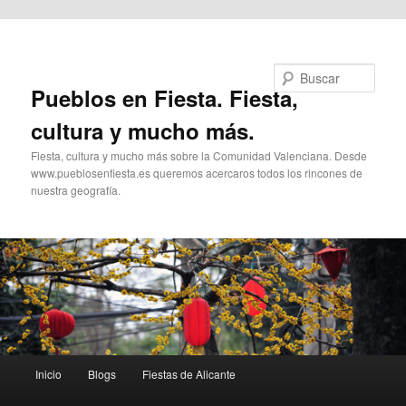
Ir al contenido principal
Buscar
Pueblos en Fiesta. Fiesta,
cultura y mucho más.
Fiesta, cultura y mucho más sobre la Comunidad Valenciana. Desde
www.pueblosenfiesta.es queremos acercaros todos los rincones de
nuestra geografía.
Menú
Inicio
Blogs
Fiestas de Alicante
principal