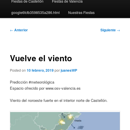
Fiestas de Castellón
Fiestas de Valencia
google6fcfb3598535a286.html
Nuestras Fiestas
Navegación
←
Anterior
Siguiente
→
de
entradas
Vuelve el viento
Posted on
10 febrero, 2019
por
juanesWP
Predicción #meteorológica
Espacio ofrecido por www.osv-valencia.es
Viento del noroeste fuerte en el interior norte de Castellón.