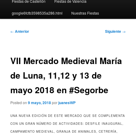
Fiestas de Castellón
Fiestas de Valencia
google6fcfb3598535a286.html
Nuestras Fiestas
Navegación
←
Anterior
Siguiente
→
de
entradas
VII Mercado Medieval María
de Luna, 11,12 y 13 de
mayo 2018 en #Segorbe
Posted on
9 mayo, 2018
por
juanesWP
UNA NUEVA EDICIÓN DE ESTE MERCADO QUE SE COMPLEMENTA
CON UN GRAN NÚMERO DE ACTIVIDADES: DESFILE INAUGURAL,
CAMPAMENTO MEDIEVAL, GRANJA DE ANIMALES, CETRERÍA,