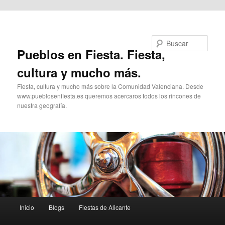
Ir al contenido principal
Buscar
Pueblos en Fiesta. Fiesta,
cultura y mucho más.
Fiesta, cultura y mucho más sobre la Comunidad Valenciana. Desde
www.pueblosenfiesta.es queremos acercaros todos los rincones de
nuestra geografía.
Menú
Inicio
Blogs
Fiestas de Alicante
principal