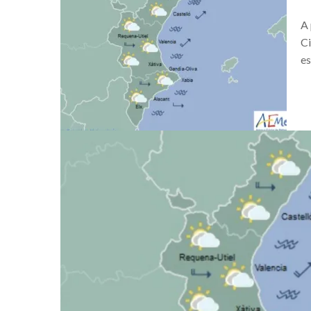
Cultura desde el sillón de tu casa
A 
Ponte en forma con, #VALENCIA
Ci
es
Acuérdate del #FestivalDelsBalcons
Cremá #Falla del Ayuntamiento. Las
Precipitaciones que el lunes pueden
Información de servicio público. Cie
Mascletá día de la mujer
VALÈNCIA LLENA LA CIUDAD DE L
IV TALLER DE FOTOGRAFIA CREA
IV TALLER DE FOTOGRAFIA CREA
Encuentro de bolilleras
El tráfico en Valencia este fin de se
Visita Ciudad Fallera