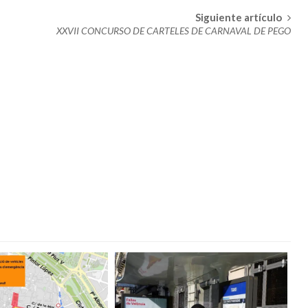
MARINERA ACOGERÁ LA EXPOSICIÓN ‘FALLAS Y SEMANA SANTA
Siguiente artículo
N’
XXVII CONCURSO DE CARTELES DE CARNAVAL DE PEGO
telló
la Venezuela y adyacentes
uesa
 viento en Castellón y desplome de las temperaturas
era
. Adelantan los cambios en el tiempo a partir del miércoles