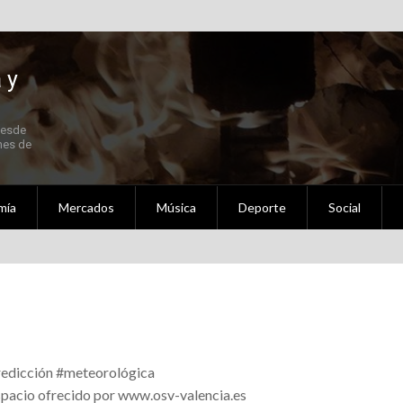
 y
Desde
 Fallas 2021 en Septiembre
nes de
mía
Mercados
Música
Deporte
Social
ldigna Setembre – Octubre 2020
al
nidad Valenciana
edicción #meteorológica
ederación de Fallas Experimentales.
pacio ofrecido por www.osv-valencia.es