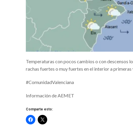
¿De donde vienen las Fallas? Un víd
NUEVO CENTRO UP BENICALAP
‘MOVIMENTS URBANS’ FESTIVAL 
LA MASCLETÀ VERTICAL Y LA CRI
PROYECTOS VERDES Y SOSTENIB
Temperaturas con pocos cambios o con descensos lo
Una animalada per Carnestoltes en 
rachas fuertes o muy fuertes en el interior a primeras 
8º EDICIÓN CONCURSO ‘K ME CU
#ComunidadValenciana
IV Open Nacional de Danza Urbana 
VUELTA COMUNITAT VALENCIAN
Información de AEMET
La Fira de l’all tendre de Xàtiva
Comparte esto:
‘Jarque: la fiesta del Corpus en trans
10ª EDICIÓN DEL CARNAVAL DE R