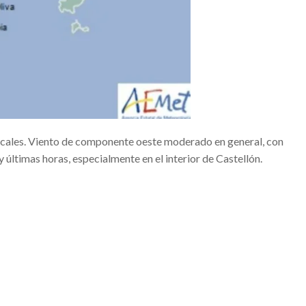
eo que resume el origen en dos minutos
DANSA VALÈNCIA 2020FESTIVAL DANSA VALÈNCIA 2020
DA INAUGURAN ESTE FIN DE SEMANA LAS FALLAS 2020 #Falles2020
LES QUE SE DESARROLLARÁN EN BENICALAP
cales. Viento de componente oeste moderado en general, con
#Alcossebre
y últimas horas, especialmente en el interior de Castellón.
ENTAS
Hip Hop
A FÉMINAS
ición’
UZAFA