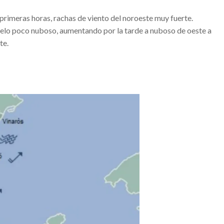
primeras horas, rachas de viento del noroeste muy fuerte.
ENTRENAENCASA
elo poco nuboso, aumentando por la tarde a nuboso de oeste a
te.
 fotos del momento
 ser localmente fuertes.
rre de los centros de mayores en Valencia
UZ Y COLOR DURANTE L’ALBA DE LES FALLES
TIVA PER A XIQUETS
TIVA PER A XIQUETS
mana se verá afectado por los actos que se celebrarán