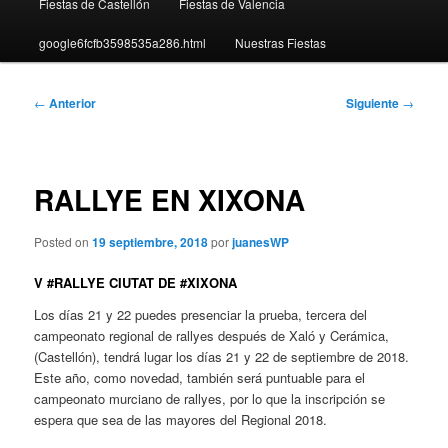
Fiestas de Castellón
Fiestas de Valencia
google6fcfb3598535a286.html
Nuestras Fiestas
Navegación
←
Anterior
Siguiente
→
de
entradas
RALLYE EN XIXONA
Posted on
19 septiembre, 2018
por
juanesWP
V #RALLYE CIUTAT DE #XIXONA
Los días 21 y 22 puedes presenciar la
prueba, tercera del
campeonato regional de rallyes después de Xaló y Cerámica,
(Castellón), tendrá lugar los días 21 y 22 de septiembre de 2018.
Este año, como novedad, también será puntuable para el
campeonato murciano de rallyes, por lo que la inscripción se
espera que sea de las mayores del Regional 2018.