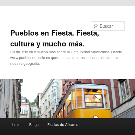
Ir al contenido principal
Buscar
Pueblos en Fiesta. Fiesta,
cultura y mucho más.
Fiesta, cultura y mucho más sobre la Comunidad Valenciana. Desde
www.pueblosenfiesta.es queremos acercaros todos los rincones de
nuestra geografía.
Menú
Inicio
Blogs
Fiestas de Alicante
principal