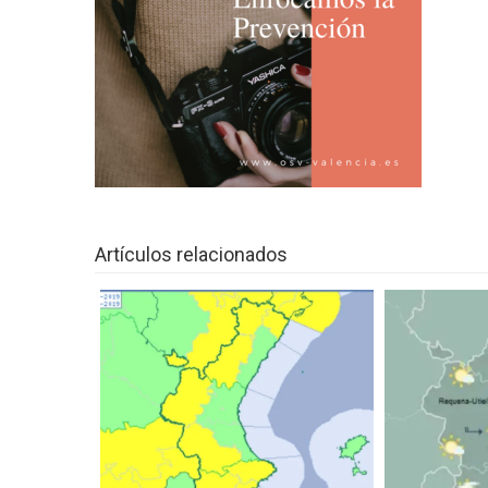
entrada
¿De donde vienen las Fallas? Un víd
NUEVO CENTRO UP BENICALAP
‘MOVIMENTS URBANS’ FESTIVAL 
LA MASCLETÀ VERTICAL Y LA CRI
PROYECTOS VERDES Y SOSTENIB
Una animalada per Carnestoltes en 
Artículos relacionados
8º EDICIÓN CONCURSO ‘K ME CU
IV Open Nacional de Danza Urbana 
VUELTA COMUNITAT VALENCIAN
La Fira de l’all tendre de Xàtiva
‘Jarque: la fiesta del Corpus en trans
10ª EDICIÓN DEL CARNAVAL DE R