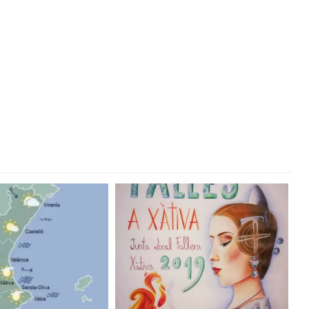
eo que resume el origen en dos minutos
DANSA VALÈNCIA 2020FESTIVAL DANSA VALÈNCIA 2020
DA INAUGURAN ESTE FIN DE SEMANA LAS FALLAS 2020 #Falles2020
LES QUE SE DESARROLLARÁN EN BENICALAP
#Alcossebre
ENTAS
Hip Hop
A FÉMINAS
ición’
UZAFA