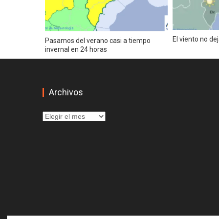
EL MUSEO DE LA SEMANA SANTA 
MARINERA, UN CAMINO EN COMÚ
Carnestoltes 2020 en el Grau de Cas
El viento no de
Pasamos del verano casi a tiempo
invernal en 24 horas
Programa Fallas 2020
CARNAVAL TORREVIEJA 2020
Arranca la Semana Cultural de la Fal
Archivos
Festividad de La Reserva 2020 en Q
Archivos
Exposició de fotografia
CORRESPONDENCIAS
Cambio radical del tiempo. Aviso por
IX Jornadas gastronómicas de la gal
Aviso naranja por viento en Castellón
Fallas 2020. Pirotecnia en Marzo.