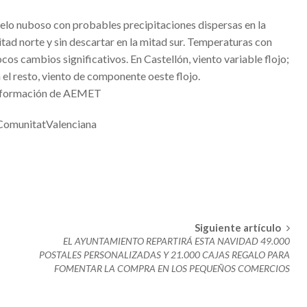
elo nuboso con probables precipitaciones dispersas en la
ENTRENAENCASA
tad norte y sin descartar en la mitad sur. Temperaturas con
cos cambios significativos. En Castellón, viento variable flojo;
 el resto, viento de componente oeste flojo.
 fotos del momento
nformación de AEMET
 ser localmente fuertes.
ComunitatValenciana
rre de los centros de mayores en Valencia
UZ Y COLOR DURANTE L’ALBA DE LES FALLES
TIVA PER A XIQUETS
Siguiente artículo
TIVA PER A XIQUETS
EL AYUNTAMIENTO REPARTIRÁ ESTA NAVIDAD 49.000
POSTALES PERSONALIZADAS Y 21.000 CAJAS REGALO PARA
FOMENTAR LA COMPRA EN LOS PEQUEÑOS COMERCIOS
mana se verá afectado por los actos que se celebrarán