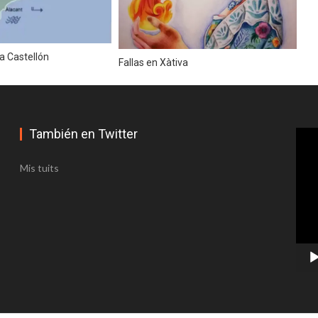
MARINERA ACOGERÁ LA EXPOSICIÓN ‘FALLAS Y SEMANA SANTA
N’
telló
ja Castellón
Fallas en Xàtiva
la Venezuela y adyacentes
También en Twitter
Repr
de
uesa
víde
Mis tuits
 viento en Castellón y desplome de las temperaturas
era
. Adelantan los cambios en el tiempo a partir del miércoles