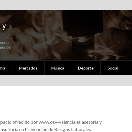
 y
Desde
 Fallas 2021 en Septiembre
nes de
mía
Mercados
Música
Deporte
Social
ldigna Setembre – Octubre 2020
al
nidad Valenciana
pacio ofrecido por www.osv-valencia.es asesoría y
ederación de Fallas Experimentales.
nsultoría en Prevención de Riesgos Laborales