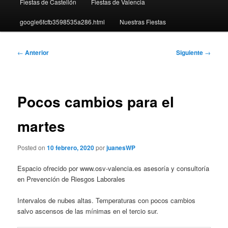
Fiestas de Castellón
Fiestas de Valencia
google6fcfb3598535a286.html
Nuestras Fiestas
Navegación
←
Anterior
Siguiente
→
de
entradas
Pocos cambios para el
martes
Posted on
10 febrero, 2020
por
juanesWP
Espacio ofrecido por www.osv-valencia.es asesoría y consultoría
en Prevención de Riesgos Laborales
Intervalos de nubes altas. Temperaturas con pocos cambios
salvo ascensos de las mínimas en el tercio sur.