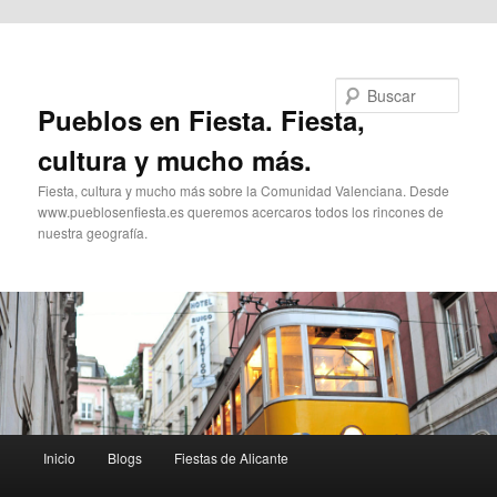
Ir al contenido principal
Buscar
Pueblos en Fiesta. Fiesta,
cultura y mucho más.
Fiesta, cultura y mucho más sobre la Comunidad Valenciana. Desde
www.pueblosenfiesta.es queremos acercaros todos los rincones de
nuestra geografía.
Menú
Inicio
Blogs
Fiestas de Alicante
principal