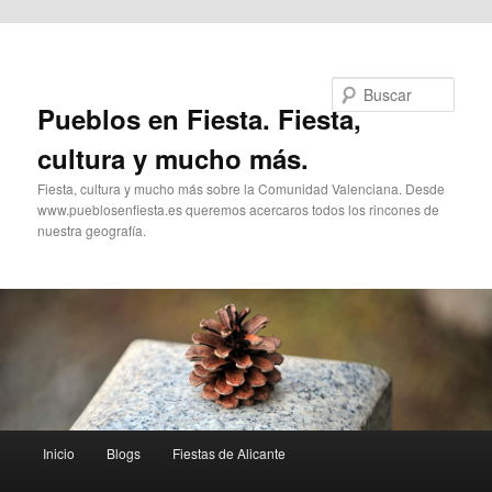
Ir al contenido principal
Buscar
Pueblos en Fiesta. Fiesta,
cultura y mucho más.
Fiesta, cultura y mucho más sobre la Comunidad Valenciana. Desde
www.pueblosenfiesta.es queremos acercaros todos los rincones de
nuestra geografía.
Menú
Inicio
Blogs
Fiestas de Alicante
principal