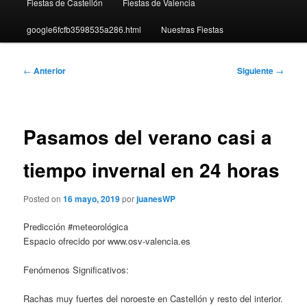
Fiestas de Castellón
Fiestas de Valencia
google6fcfb3598535a286.html
Nuestras Fiestas
Navegación
←
Anterior
Siguiente
→
de
entradas
Pasamos del verano casi a
tiempo invernal en 24 horas
Posted on
16 mayo, 2019
por
juanesWP
Predicción #meteorológica
Espacio ofrecido por www.osv-valencia.es
Fenómenos Significativos:
Rachas muy fuertes del noroeste en Castellón y resto del interior.