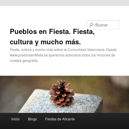
Ir al contenido principal
Buscar
Pueblos en Fiesta. Fiesta,
cultura y mucho más.
Fiesta, cultura y mucho más sobre la Comunidad Valenciana. Desde
www.pueblosenfiesta.es queremos acercaros todos los rincones de
nuestra geografía.
Menú
Inicio
Blogs
Fiestas de Alicante
principal