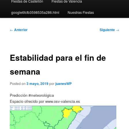
Fiestas de Castellón
Fiestas de Valencia
google6fcfb3598535a286.html
Nuestras Fiestas
Navegación
←
Anterior
Siguiente
→
de
entradas
Estabilidad para el fin de
semana
Posted on
3 mayo, 2019
por
juanesWP
Predicción #meteorológica
Espacio ofrecido por www.osv-valencia.es