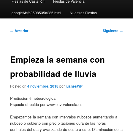
Fiestas de Castellón
Fiestas de Valencia
google6fcfb3598535a286.html
Nuestras Fiestas
Navegación
←
Anterior
Siguiente
→
de
entradas
Empieza la semana con
probabilidad de lluvia
Posted on
4 noviembre, 2018
por
juanesWP
Predicción #meteorológica
Espacio ofrecido por www.osv-valencia.es
Empezamos la semana con intervalos nubosos aumentando a
nuboso o cubierto con precipitaciones durante las horas
centrales del día y avanzando de oeste a este. Disminución de la