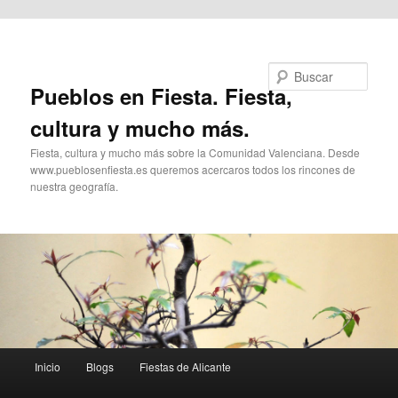
Ir al contenido principal
Buscar
Pueblos en Fiesta. Fiesta,
cultura y mucho más.
Fiesta, cultura y mucho más sobre la Comunidad Valenciana. Desde
www.pueblosenfiesta.es queremos acercaros todos los rincones de
nuestra geografía.
Menú
Inicio
Blogs
Fiestas de Alicante
principal