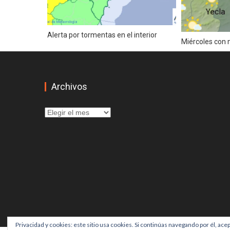
EL MUSEO DE LA SEMANA SANTA 
MARINERA, UN CAMINO EN COMÚ
Alerta por tormentas en el interior
Carnestoltes 2020 en el Grau de Cas
Miércoles con
Programa Fallas 2020
CARNAVAL TORREVIEJA 2020
Archivos
Arranca la Semana Cultural de la Fal
Festividad de La Reserva 2020 en Q
Archivos
Exposició de fotografia
CORRESPONDENCIAS
Cambio radical del tiempo. Aviso por
IX Jornadas gastronómicas de la gal
Aviso naranja por viento en Castellón
Fallas 2020. Pirotecnia en Marzo.
Privacidad y cookies: este sitio usa cookies. Si continúas navegando por él, ace