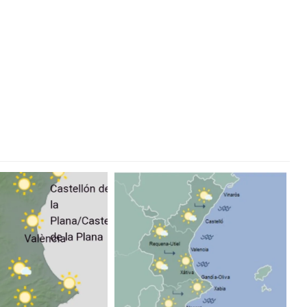
eo que resume el origen en dos minutos
DANSA VALÈNCIA 2020FESTIVAL DANSA VALÈNCIA 2020
DA INAUGURAN ESTE FIN DE SEMANA LAS FALLAS 2020 #Falles2020
LES QUE SE DESARROLLARÁN EN BENICALAP
#Alcossebre
ENTAS
Hip Hop
A FÉMINAS
ición’
UZAFA