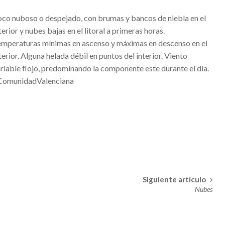
co nuboso o despejado, con brumas y bancos de niebla en el
ENTRENAENCASA
terior y nubes bajas en el litoral a primeras horas.
mperaturas mínimas en ascenso y máximas en descenso en el
terior. Alguna helada débil en puntos del interior. Viento
 fotos del momento
riable flojo, predominando la componente este durante el día.
ComunidadValenciana
 ser localmente fuertes.
rre de los centros de mayores en Valencia
UZ Y COLOR DURANTE L’ALBA DE LES FALLES
TIVA PER A XIQUETS
TIVA PER A XIQUETS
Siguiente artículo
Nubes
mana se verá afectado por los actos que se celebrarán