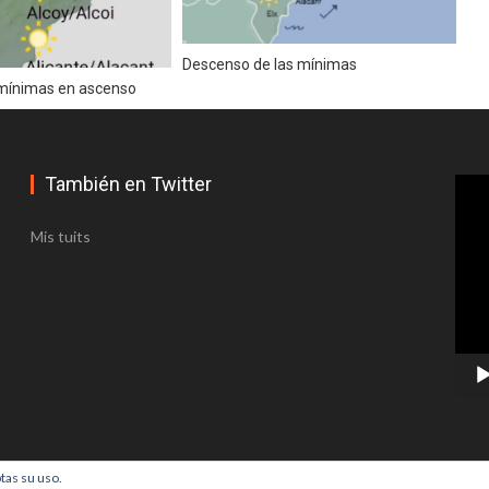
MARINERA ACOGERÁ LA EXPOSICIÓN ‘FALLAS Y SEMANA SANTA
N’
Descenso de las mínimas
telló
 mínimas en ascenso
También en Twitter
Repr
la Venezuela y adyacentes
de
víde
uesa
Mis tuits
 viento en Castellón y desplome de las temperaturas
era
. Adelantan los cambios en el tiempo a partir del miércoles
ptas su uso.