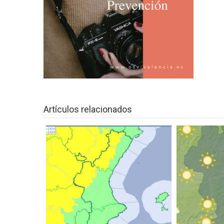
entrada
¿De donde vienen las Fallas? Un víd
NUEVO CENTRO UP BENICALAP
‘MOVIMENTS URBANS’ FESTIVAL 
LA MASCLETÀ VERTICAL Y LA CRI
PROYECTOS VERDES Y SOSTENIB
Una animalada per Carnestoltes en 
Artículos relacionados
8º EDICIÓN CONCURSO ‘K ME CU
IV Open Nacional de Danza Urbana 
VUELTA COMUNITAT VALENCIAN
La Fira de l’all tendre de Xàtiva
‘Jarque: la fiesta del Corpus en trans
10ª EDICIÓN DEL CARNAVAL DE R