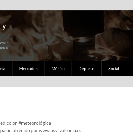
 y
Desde
 Fallas 2021 en Septiembre
nes de
mía
Mercados
Música
Deporte
Social
ldigna Setembre – Octubre 2020
al
nidad Valenciana
edicción #meteorológica
ederación de Fallas Experimentales.
pacio ofrecido por www.osv-valencia.es