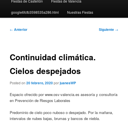
Fiestas de Castellón
Fiestas de Valencia
google6fcfb3598535a286.html
Nuestras Fiestas
Navegación
←
Anterior
Siguiente
→
de
entradas
Continuidad climática.
Cielos despejados
Posted on
20 febrero, 2020
por
juanesWP
Espacio ofrecido por www.osv-valencia.es asesoría y consultoría
en Prevención de Riesgos Laborales
Predominio de cielo poco nuboso o despejado. Por la mañana,
intervalos de nubes bajas, brumas y bancos de niebla.