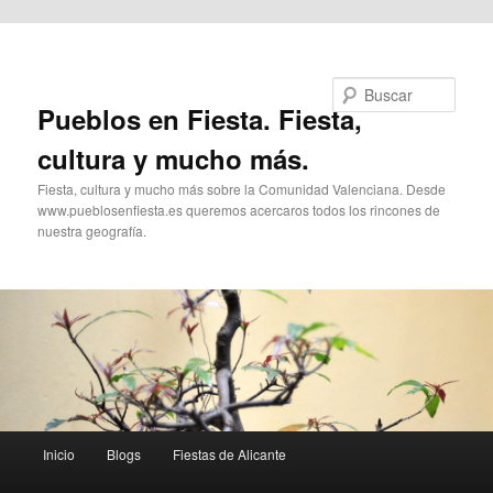
Ir al contenido principal
Buscar
Pueblos en Fiesta. Fiesta,
cultura y mucho más.
Fiesta, cultura y mucho más sobre la Comunidad Valenciana. Desde
www.pueblosenfiesta.es queremos acercaros todos los rincones de
nuestra geografía.
Menú
Inicio
Blogs
Fiestas de Alicante
principal