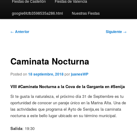
Fiestas de Castellón
Fiestas de Valencia
google6fcfb3598535a286.html
Nuestras Fiestas
Navegación
←
Anterior
Siguiente
→
de
entradas
Caminata Nocturna
Posted on
18 septiembre, 2018
por
juanesWP
VIII #Caminata Nocturna a la Cova de la Garganta en #Senija
Si te gusta la naturaleza, el próximo día 31 de Septiembre es tu
oportunidad de conocer un paraje único en la Marina Alta. Una de
las actividades que programa el Ayto de Senija,es la caminata
nocturna a este bello lugar ubicado en su término municipal.
Salida
: 19:30