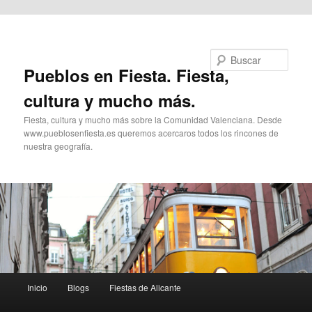
Ir al contenido principal
Buscar
Pueblos en Fiesta. Fiesta,
cultura y mucho más.
Fiesta, cultura y mucho más sobre la Comunidad Valenciana. Desde
www.pueblosenfiesta.es queremos acercaros todos los rincones de
nuestra geografía.
Menú
Inicio
Blogs
Fiestas de Alicante
principal