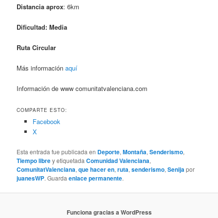
Distancia aprox
: 6km
Dificultad: Media
Ruta Circular
Más información
aquí
Información de www comunitatvalenciana.com
COMPARTE ESTO:
Facebook
X
Esta entrada fue publicada en
Deporte
,
Montaña
,
Senderismo
,
Tiempo libre
y etiquetada
Comunidad Valenciana
,
ComunitatValenciana
,
que hacer en
,
ruta
,
senderismo
,
Senija
por
juanesWP
. Guarda
enlace permanente
.
Funciona gracias a WordPress