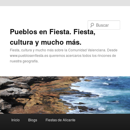
Ir al contenido principal
Buscar
Pueblos en Fiesta. Fiesta,
cultura y mucho más.
Fiesta, cultura y mucho más sobre la Comunidad Valenciana. Desde
www.pueblosenfiesta.es queremos acercaros todos los rincones de
nuestra geografía.
Menú
Inicio
Blogs
Fiestas de Alicante
principal