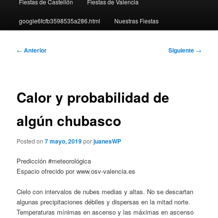
Fiestas de Castellón
Fiestas de Valencia
google6fcfb3598535a286.html
Nuestras Fiestas
Navegación
←
Anterior
Siguiente
→
de
entradas
Calor y probabilidad de
algún chubasco
Posted on
7 mayo, 2019
por
juanesWP
Predicción #meteorológica
Espacio ofrecido por www.osv-valencia.es
Cielo con intervalos de nubes medias y altas. No se descartan
algunas precipitaciones débiles y dispersas en la mitad norte.
Temperaturas mínimas en ascenso y las máximas en ascenso