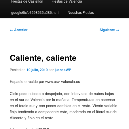
Fiestas de Castellón
Fiestas de Valencia
google6fcfb3598535a286.html
Nuestras Fiestas
Navegación
←
Anterior
Siguiente
→
de
entradas
Caliente, caliente
Posted on
19 julio, 2019
por
juanesWP
Espacio ofrecido por www.osv-valencia.es
Cielo poco nuboso o despejado, con intervalos de nubes bajas
en el sur de Valencia por la mañana. Temperaturas en ascenso
en el tercio sur y con pocos cambios en el resto. Viento variable
flojo tendiendo a componente este, moderado en el litoral sur de
Alicante y flojo en el resto.