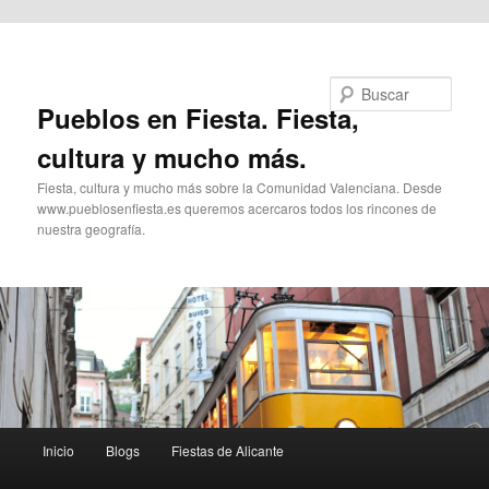
Ir al contenido principal
Buscar
Pueblos en Fiesta. Fiesta,
cultura y mucho más.
Fiesta, cultura y mucho más sobre la Comunidad Valenciana. Desde
www.pueblosenfiesta.es queremos acercaros todos los rincones de
nuestra geografía.
Menú
Inicio
Blogs
Fiestas de Alicante
principal