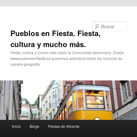
Ir al contenido principal
Buscar
Pueblos en Fiesta. Fiesta,
cultura y mucho más.
Fiesta, cultura y mucho más sobre la Comunidad Valenciana. Desde
www.pueblosenfiesta.es queremos acercaros todos los rincones de
nuestra geografía.
Menú
Inicio
Blogs
Fiestas de Alicante
principal